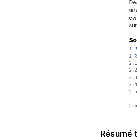
Des
une
évi
sur
So
R
1
R
2
2.
2.
2.
2.
2.
2.
Résumé t