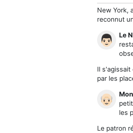
New York, a
reconnut un
Le 
👨🏻
rest
obse
Il s'agissa
par les pla
Mo
👴🏻
peti
les 
Le patron r