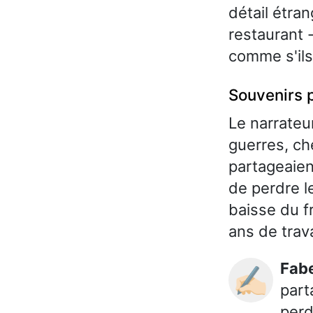
détail étra
restaurant -
comme s'ils
Souvenirs p
Le narrateu
guerres, ch
partageaien
de perdre le
baisse du f
ans de trava
Fab
✍🏻
part
perd