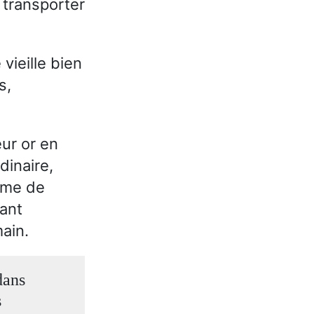
t transporter
vieille bien
s,
eur or en
dinaire,
ème de
tant
main.
dans
s