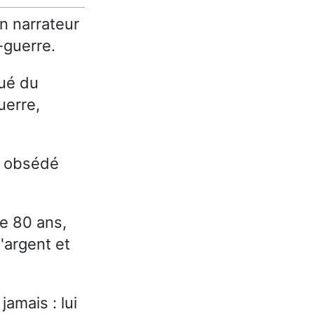
n narrateur
-guerre.
tué du
uerre,
is obsédé
de 80 ans,
l'argent et
amais : lui