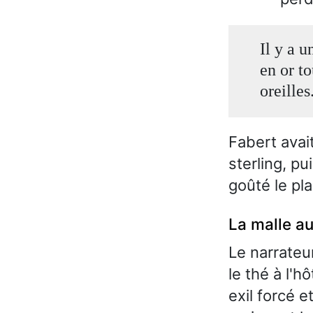
Il y a u
en or t
oreilles
Fabert avait
sterling, pu
goûté le pla
La malle au
Le narrateu
le thé à l'
exil forcé e