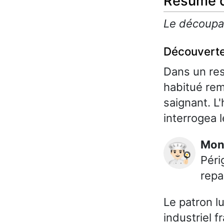
Résumé d
Le découpag
Découverte
Dans un res
habitué rem
saignant. L'
interrogea l
Mo
👨🏻‍🍳
Péri
repa
Le patron lu
industriel f