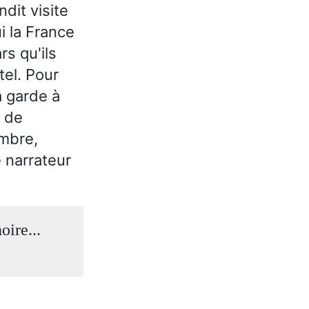
ndit visite
i la France
rs qu'ils
tel. Pour
a garde à
t de
ambre,
e narrateur
oire...