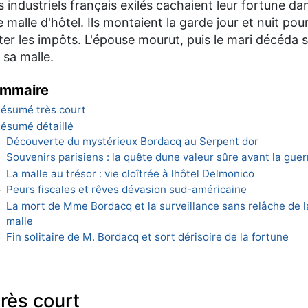
 industriels français exilés cachaient leur fortune da
 malle d'hôtel. Ils montaient la garde jour et nuit pou
ter les impôts. L'épouse mourut, puis le mari décéda s
 sa malle.
mmaire
ésumé très court
ésumé détaillé
Découverte du mystérieux Bordacq au Serpent dor
1
Souvenirs parisiens : la quête dune valeur sûre avant la guer
2
La malle au trésor : vie cloîtrée à lhôtel Delmonico
3
Peurs fiscales et rêves dévasion sud-américaine
4
La mort de Mme Bordacq et la surveillance sans relâche de l
5
malle
Fin solitaire de M. Bordacq et sort dérisoire de la fortune
6
rès court