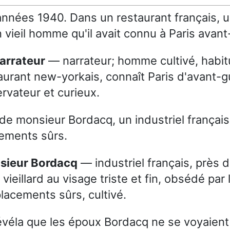
nnées 1940. Dans un restaurant français, u
 vieil homme qu'il avait connu à Paris avant
Narrateur
— narrateur; homme cultivé, habi
aurant new-yorkais, connaît Paris d'avant-g
rvateur et curieux.
it de monsieur Bordacq, un industriel frança
cements sûrs.
nsieur Bordacq
— industriel français, près 
t vieillard au visage triste et fin, obsédé par 
placements sûrs, cultivé.
évéla que les époux Bordacq ne se voyaient j