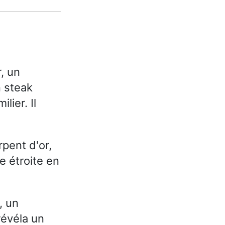
, un
n steak
lier. Il
pent d'or,
e étroite en
, un
 révéla un