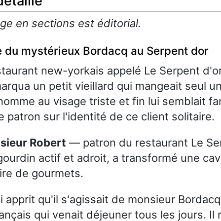
étaillé
e en sections est éditorial.
 du mystérieux Bordacq au Serpent dor
taurant new-yorkais appelé Le Serpent d'or
arqua un petit vieillard qui mangeait seul u
homme au visage triste et fin lui semblait fami
e patron sur l'identité de ce client solitaire.
nsieur Robert
— patron du restaurant Le Ser
gourdin actif et adroit, a transformé une cav
ire de gourmets.
i apprit qu'il s'agissait de monsieur Bordacq
rançais qui venait déjeuner tous les jours. Il