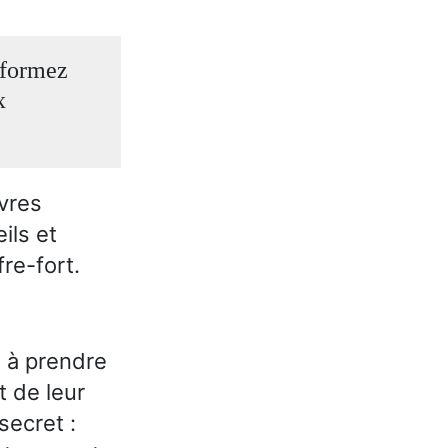
nsformez
x
ivres
ils et
fre-fort.
n à prendre
t de leur
secret :