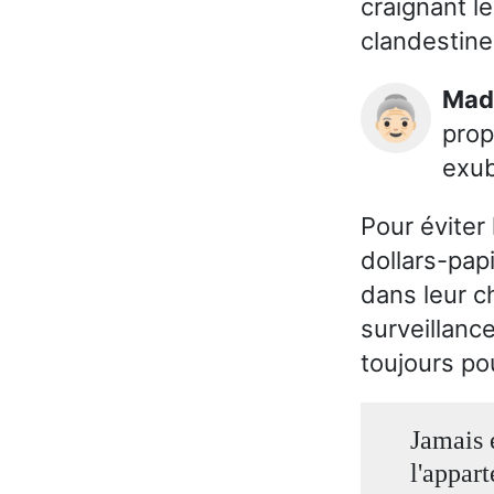
craignant le
clandestine
Ma
👵🏻
prop
exub
Pour éviter 
dollars-papi
dans leur c
surveillance
toujours po
Jamais e
l'appart