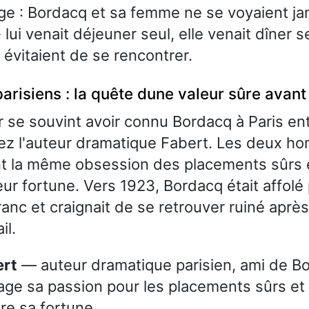
nge : Bordacq et sa femme ne se voyaient ja
 lui venait déjeuner seul, elle venait dîner se
 évitaient de se rencontrer.
arisiens : la quête dune valeur sûre avant
r se souvint avoir connu Bordacq à Paris en
ez l'auteur dramatique Fabert. Les deux 
t la même obsession des placements sûrs et
ur fortune. Vers 1923, Bordacq était affolé 
ranc et craignait de se retrouver ruiné aprè
il.
ert
— auteur dramatique parisien, ami de B
age sa passion pour les placements sûrs et 
re sa fortune.