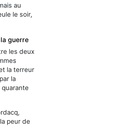
mais au
ule le soir,
 la guerre
tre les deux
hommes
 la terreur
par la
s quarante
ordacq,
la peur de