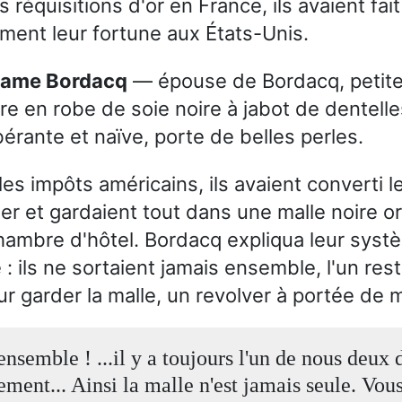
s réquisitions d'or en France, ils avaient fai
ment leur fortune aux États-Unis.
dame Bordacq
— épouse de Bordacq, petite 
re en robe de soie noire à jabot de dentelle
érante et naïve, porte de belles perles.
les impôts américains, ils avaient converti l
er et gardaient tout dans une malle noire or
hambre d'hôtel. Bordacq expliqua leur syst
 : ils ne sortaient jamais ensemble, l'un res
ur garder la malle, un revolver à portée de 
nsemble ! ...il y a toujours l'un de nous deux 
ement... Ainsi la malle n'est jamais seule. Vou