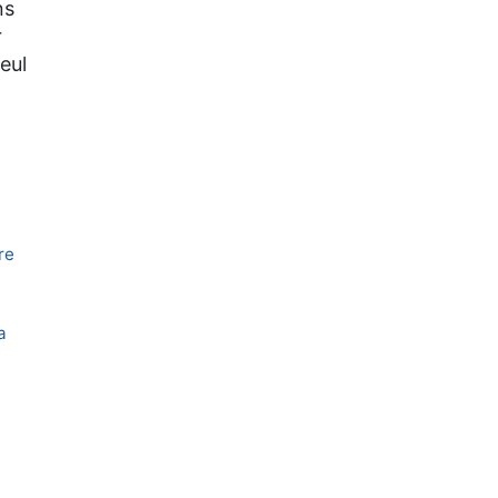
ns
r
eul
re
a