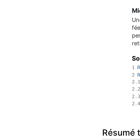
Mi
Un
fée
per
ret
So
R
1
R
2
2.
2.
2.
2.
Résumé t