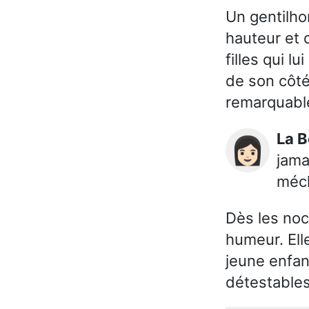
Un gentilh
hauteur et 
filles qui l
de son côté
remarquable
La 
👩🏻
jama
méch
Dès les noc
humeur. Ell
jeune enfan
détestables