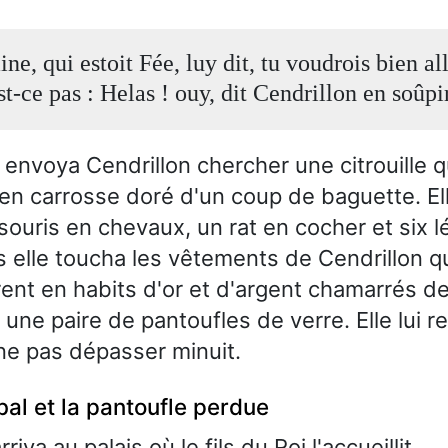
ne, qui estoit Fée, luy dit, tu voudrois bien al
st-ce pas : Helas ! ouy, dit Cendrillon en soûpi
 envoya Cendrillon chercher une citrouille q
en carrosse doré d'un coup de baguette. E
 souris en chevaux, un rat en cocher et six 
is elle toucha les vêtements de Cendrillon q
ent en habits d'or et d'argent chamarrés de 
a une paire de pantoufles de verre. Elle lu
ne pas dépasser minuit.
al et la pantoufle perdue
riva au palais où le fils du Roi l'accueillit