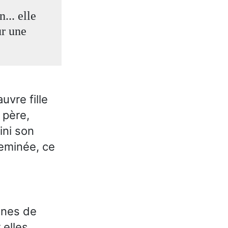
... elle
ur une
s
uvre fille
 père,
ini son
heminée, ce
onnes de
 elles