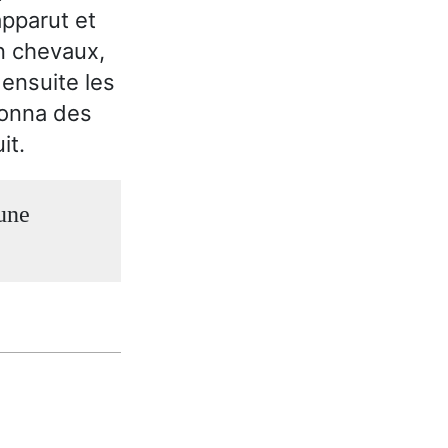
apparut et
en chevaux,
 ensuite les
donna des
it.
 une