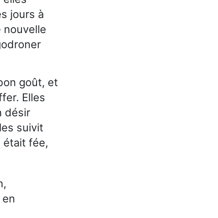
s jours à
e nouvelle
 godroner
bon goût, et
fer. Elles
 désir
les suivit
était fée,
n,
e en