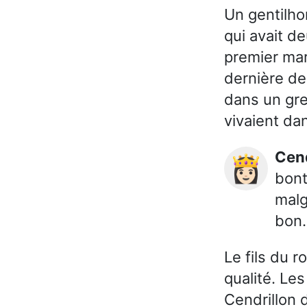
Un gentilh
qui avait de
premier mar
dernière de
dans un gren
vivaient dan
Ce
👸🏻
bont
malg
bon.
Le fils du r
qualité. Le
Cendrillon d