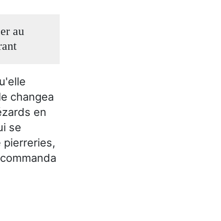
ler au
rant
u'elle
lle changea
lézards en
ui se
pierreries,
i recommanda