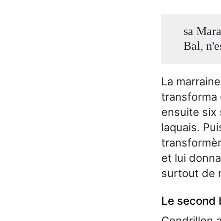
sa Marai
Bal, n'e
La marraine
transforma 
ensuite six
laquais. Pu
transformèr
et lui donn
surtout de 
Le second b
Cendrillon ar