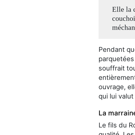
Elle la 
couchoi
méchant
Pendant qu
parquetées a
souffrait to
entièrement
ouvrage, el
qui lui val
La marraine
Le fils du R
qualité. Le