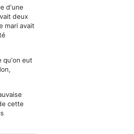
e d'une
vait deux
e mari avait
té
e qu'on eut
lon,
mauvaise
de cette
us