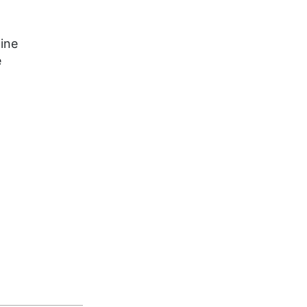
ine
e