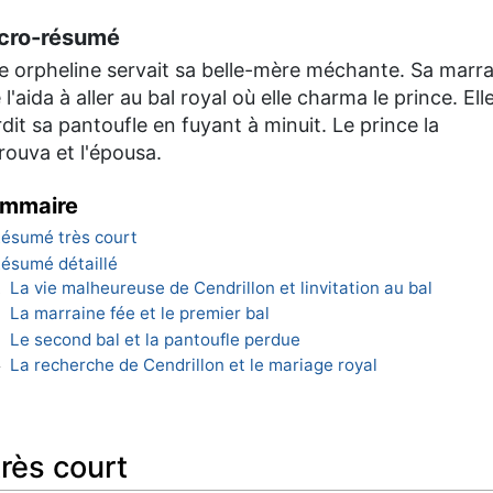
cro-résumé
e orpheline servait sa belle-mère méchante. Sa marra
 l'aida à aller au bal royal où elle charma le prince. Ell
dit sa pantoufle en fuyant à minuit. Le prince la
rouva et l'épousa.
mmaire
ésumé très court
ésumé détaillé
La vie malheureuse de Cendrillon et linvitation au bal
1
La marraine fée et le premier bal
2
Le second bal et la pantoufle perdue
3
La recherche de Cendrillon et le mariage royal
4
rès court