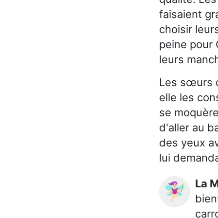
faisaient g
choisir leur
peine pour 
leurs manch
Les sœurs d
elle les con
se moquèren
d'aller au b
des yeux av
lui demanda 
La 
🧚🏻‍♀️
bien
carr