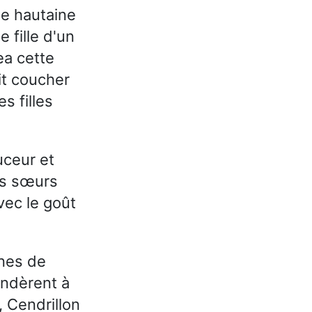
e hautaine
 fille d'un
ea cette
it coucher
s filles
uceur et
es sœurs
vec le goût
nnes de
andèrent à
, Cendrillon